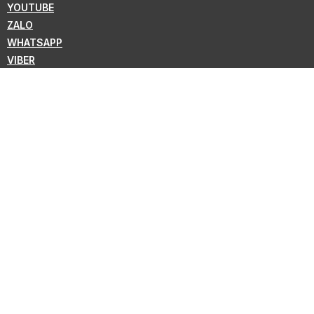
YOUTUBE
ZALO
WHATSAPP
VIBER
ĐĂNG KÝ BẢN TIN
Theo dõi để nhận tin tức mới nhất từ KMC !