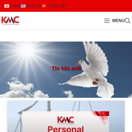
日本語
ENGLISH
TIẾNG VIỆT
MENU
Tin tức mới