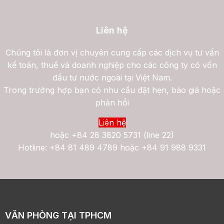
Liên hệ
Chúng tôi là đơn vị chuyên cung cấp các dịch vụ tư vấn
kế toán, thuế và doanh nghiệp cho các công ty có vốn
đầu tư nước ngoài tại Việt Nam.
Trong trường hợp bạn có nhu cầu đặt hẹn, báo giá hoặc
phản hồi
Liên hệ
hoặc
+84 28 3820 5731 (line 22)
Hotline: +84 81 489 4789 hoặc +84 91 988 9331
VĂN PHÒNG TẠI TPHCM