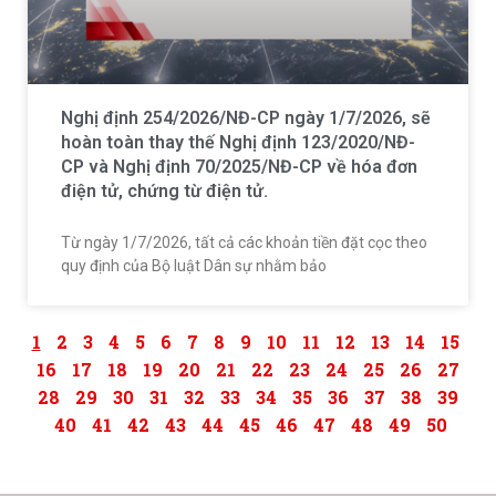
Nghị định 254/2026/NĐ-CP ngày 1/7/2026, sẽ
hoàn toàn thay thế Nghị định 123/2020/NĐ-
CP và Nghị định 70/2025/NĐ-CP về hóa đơn
điện tử, chứng từ điện tử.
Từ ngày 1/7/2026, tất cả các khoản tiền đặt cọc theo
quy định của Bộ luật Dân sự nhằm bảo
1
2
3
4
5
6
7
8
9
10
11
12
13
14
15
16
17
18
19
20
21
22
23
24
25
26
27
28
29
30
31
32
33
34
35
36
37
38
39
40
41
42
43
44
45
46
47
48
49
50