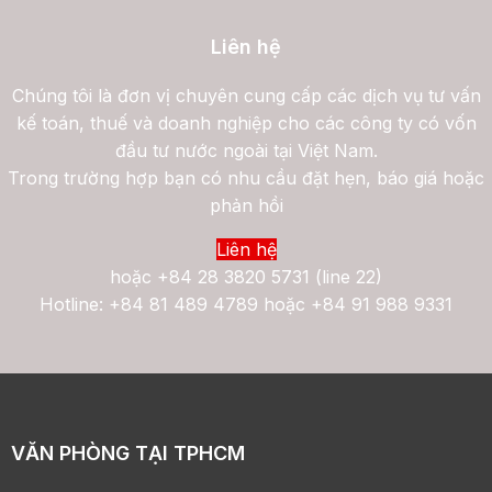
Liên hệ
Chúng tôi là đơn vị chuyên cung cấp các dịch vụ tư vấn
kế toán, thuế và doanh nghiệp cho các công ty có vốn
đầu tư nước ngoài tại Việt Nam.
Trong trường hợp bạn có nhu cầu đặt hẹn, báo giá hoặc
phản hồi
Liên hệ
hoặc
+84 28 3820 5731 (line 22)
Hotline: +84 81 489 4789 hoặc +84 91 988 9331
VĂN PHÒNG TẠI TPHCM