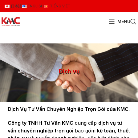
日本語
ENGLISH
TIẾNG VIỆT
MENU
Dịch vụ
Dịch Vụ Tư Vấn Chuyên Nghiệp Trọn Gói của KMC.
Công ty TNHH Tư Vấn KMC
cung cấp
dịch vụ tư
vấn chuyên nghiệp trọn gói
bao gồm
kế toán, thuế,