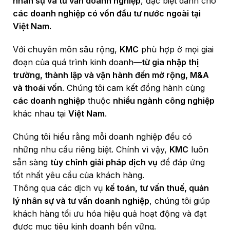
nhân sự và tư vấn doanh nghiệp
, đặc biệt dành cho
các doanh nghiệp có vốn đầu tư nước ngoài tại
Việt Nam.
Với chuyên môn sâu rộng,
KMC
phù hợp ở mọi giai
đoạn của quá trình kinh doanh—
từ gia nhập thị
trường, thành lập và vận hành đến mở rộng, M&A
và thoái vốn
. Chúng tôi cam kết đồng hành cùng
các doanh nghiệp
thuộc
nhiều ngành công nghiệp
khác nhau tại
Việt Nam
.
Chúng tôi hiểu rằng mỗi doanh nghiệp đều có
những nhu cầu riêng biệt. Chính vì vậy,
KMC
luôn
sẵn sàng
tùy chỉnh giải pháp dịch vụ
để đáp ứng
tốt nhất yêu cầu của khách hàng.
Thông qua các dịch vụ
kế toán, tư vấn thuế, quản
lý nhân sự và tư vấn doanh nghiệp
, chúng tôi giúp
khách hàng tối ưu hóa hiệu quả hoạt động và đạt
được mục tiêu kinh doanh bền vững.