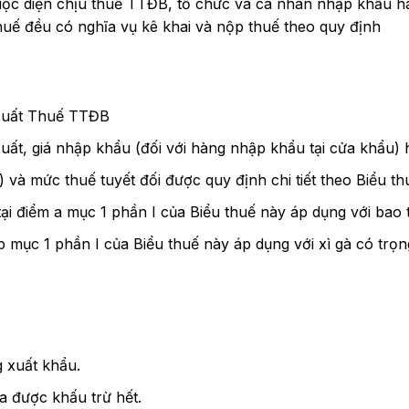
ộc diện chịu thuế TTĐB, tổ chức và cá nhân nhập khẩu hà
huế đều có nghĩa vụ kê khai và nộp thuế theo quy định
suất Thuế TTĐB
 xuất, giá nhập khẩu (đối với hàng nhập khẩu tại cửa khẩu) 
 và mức thuế tuyết đối được quy định chi tiết theo Biểu t
 tại điểm a mục 1 phần I của Biểu thuế này áp dụng với bao 
 b mục 1 phần I của Biểu thuế này áp dụng với xì gà có trọ
 xuất khẩu.
a được khấu trừ hết.