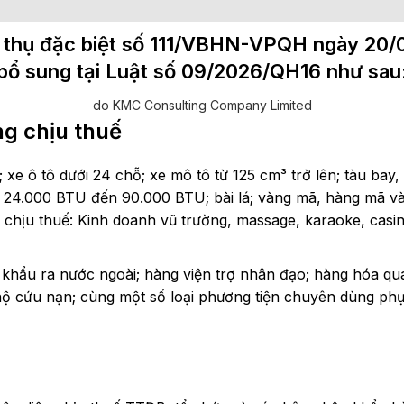
 thụ đặc biệt số 111/VBHN-VPQH ngày 20/0
bổ sung tại Luật số 09/2026/QH16 như sau
do KMC Consulting Company Limited
ng chịu thuế
 xe ô tô dưới 24 chỗ; xe mô tô từ 125 cm³ trở lên; tàu bay,
rên 24.000 BTU đến 90.000 BTU; bài lá; vàng mã, hàng mã v
 chịu thuế: Kinh doanh vũ trường, massage, karaoke, casino
 khẩu ra nước ngoài; hàng viện trợ nhân đạo; hàng hóa qu
 hộ cứu nạn; cùng một số loại phương tiện chuyên dùng ph