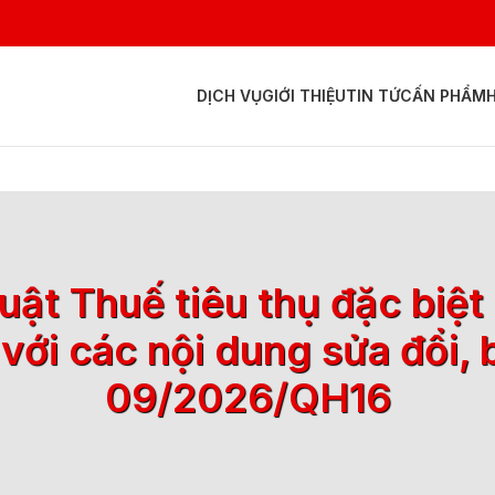
DỊCH VỤ
GIỚI THIỆU
TIN TỨC
ẤN PHẨM
uật Thuế tiêu thụ đặc bi
ới các nội dung sửa đổi, b
09/2026/QH16