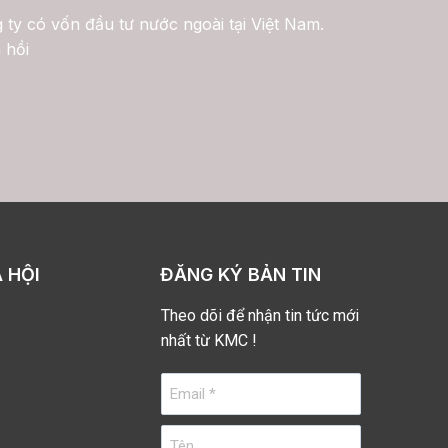
 ty có vốn đầu tư nước ngoài tại Việt Nam.
 hồi
 HỘI
ĐĂNG KÝ BẢN TIN
Theo dõi để nhận tin tức mới
nhất từ KMC !