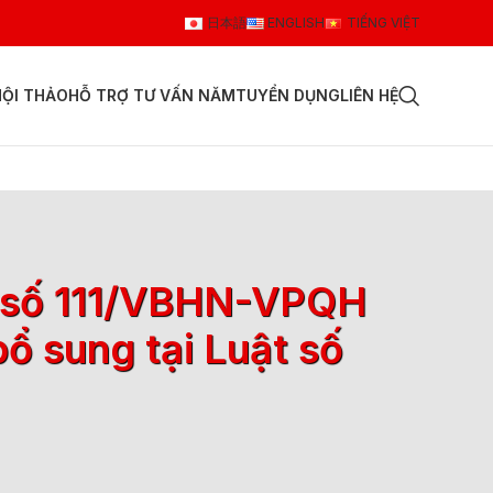
日本語
ENGLISH
TIẾNG VIỆT
HỘI THẢO
HỖ TRỢ TƯ VẤN NĂM
TUYỂN DỤNG
LIÊN HỆ
ệt số 111/VBHN-VPQH
ổ sung tại Luật số