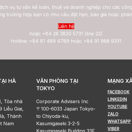
ịch vụ tư vấn kế toán, thuế và doanh nghiệp cho các công
ng trường hợp bạn có nhu cầu đặt hẹn, báo giá hoặc phản
Liên hệ
hoặc
+84 28 3820 5731 (line 22)
Hotline: +84 81 489 4789 hoặc +84 91 988 9331
TẠI HÀ
VĂN PHÒNG TẠI
MẠNG XÃ
TOKYO
FACEBOOK
LINKEDIN
1, Tòa nhà
Corporate Advisers Inc
YOUTUBE
9 Liễu Giai,
〒100-6033 Japan Tokyo-
ZALO
à, Thành
to Chiyoda-ku,
WHATSAPP
ệt Nam
Kasumigaseki 3-2-5
VIBER
Kasumigaseki Building 33F