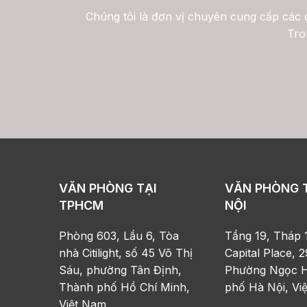
Chúng tôi là đơn vị chuyên cung cấp các d
Tro
VĂN PHÒNG TẠI
VĂN PHÒNG 
TPHCM
NỘI
Phòng 603, Lầu 6, Tòa
Tầng 19, Tháp 
nhà Citilight, số 45 Võ Thị
Capital Place, 2
Sáu, phường Tân Định,
Phường Ngọc H
Thành phố Hồ Chí Minh,
phố Hà Nội, Vi
Việt Nam