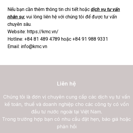
Nếu bạn cần thêm thông tin chi tiết hoặc
dịch vụ tư vấn
nhân sự
, vui lòng liên hệ với chúng tôi để được tư vấn
chuyên sâu.
Website: https://kmc.vn/
Hotline: +84 81 489 4789 hoặc +84 91 988 9331
Email: info@kmc.vn
Liên hệ
Chúng tôi là đơn vị chuyên cung cấp các dịch vụ tư vấn
kế toán, thuế và doanh nghiệp cho các công ty có vốn
đầu tư nước ngoài tại Việt Nam.
Trong trường hợp bạn có nhu cầu đặt hẹn, báo giá hoặc
phản hồi