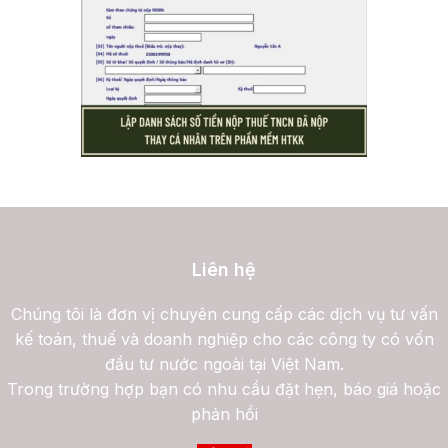
Liên hệ
Chúng tôi là đơn vị chuyên cung cấp các dịch vụ tư vấn
kế toán, thuế và doanh nghiệp cho các công ty có vốn
đầu tư nước ngoài tại Việt Nam.
Trong trường hợp bạn có nhu cầu đặt hẹn, báo giá hoặc
phản hồi