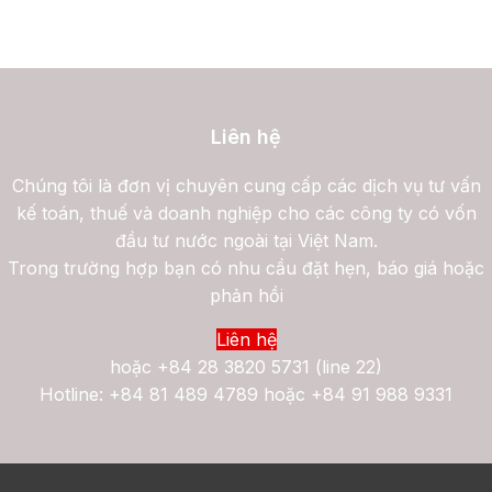
Liên hệ
Chúng tôi là đơn vị chuyên cung cấp các dịch vụ tư vấn
kế toán, thuế và doanh nghiệp cho các công ty có vốn
đầu tư nước ngoài tại Việt Nam.
Trong trường hợp bạn có nhu cầu đặt hẹn, báo giá hoặc
phản hồi
Liên hệ
hoặc
+84 28 3820 5731 (line 22)
Hotline: +84 81 489 4789 hoặc +84 91 988 9331