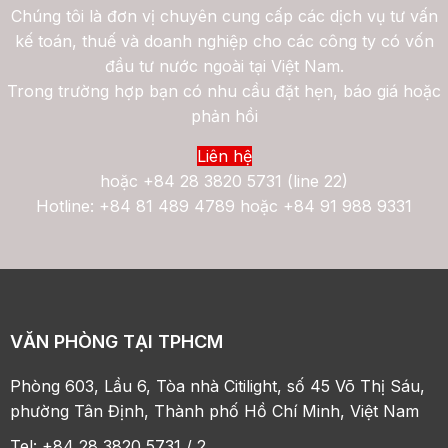
Chúng tôi là đơn vị chuyên cung cấp các dịch vụ tư vấn
kế toán, thuế và doanh nghiệp cho các công ty có vốn
đầu tư nước ngoài tại Việt Nam.
Trong trường hợp bạn có nhu cầu đặt hẹn, báo giá hoặc
phản hồi
Liên hệ
hoặc
+84 28 3820 5731 (line 22)
Hotline: +84 81 489 4789 hoặc +84 91 988 9331
VĂN PHÒNG TẠI TPHCM
Phòng 603, Lầu 6, Tòa nhà Citilight, số 45 Võ Thị Sáu,
phường Tân Định, Thành phố Hồ Chí Minh, Việt Nam
Tel: +84 28 3820 5731 / 2