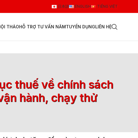
日本語
ENGLISH
TIẾNG VIỆT
HỘI THẢO
HỖ TRỢ TƯ VẤN NĂM
TUYỂN DỤNG
LIÊN HỆ
c thuế về chính sách
 vận hành, chạy thử