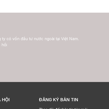
 ty có vốn đầu tư nước ngoài tại Việt Nam.
 hồi
 HỘI
ĐĂNG KÝ BẢN TIN