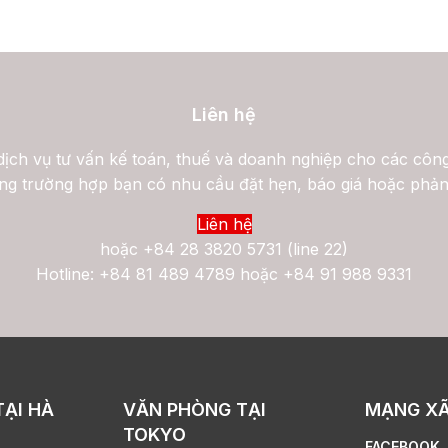
Liên hệ
ịch vụ tư vấn kế toán, thuế và doanh nghiệp cho các công
ng trường hợp bạn có nhu cầu đặt hẹn, báo giá hoặc phản
Liên hệ
hoặc
+84 28 3820 5731 (line 22)
Hotline: +84 81 489 4789 hoặc +84 91 988 9331
TẠI HÀ
VĂN PHÒNG TẠI
MẠNG XÃ
TOKYO
FACEBOOK