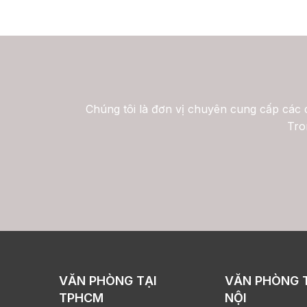
Chúng tôi là đơn vị chuyên cung cấp các d
Tro
VĂN PHÒNG TẠI
VĂN PHÒNG 
TPHCM
NỘI