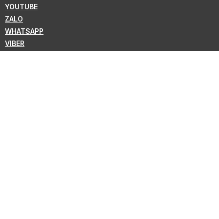
YOUTUBE
ZALO
WHATSAPP
VIBER
ĐĂNG KÝ BẢN TIN
Theo dõi để nhận tin tức mới nhất từ KMC !