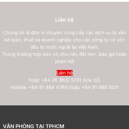
Liên hệ
Chúng tôi là đơn vị chuyên cung cấp các dịch vụ tư vấn
kế toán, thuế và doanh nghiệp cho các công ty có vốn
đầu tư nước ngoài tại Việt Nam.
Trong trường hợp bạn có nhu cầu đặt hẹn, báo giá hoặc
phản hồi
Liên hệ
hoặc
+84 28 3820 5731 (line 22)
Hotline: +84 81 489 4789 hoặc +84 91 988 9331
VĂN PHÒNG TẠI TPHCM