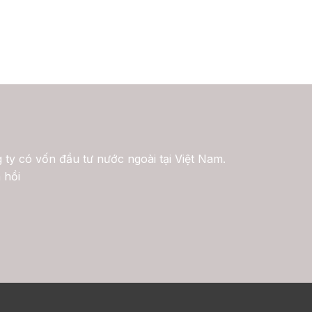
 ty có vốn đầu tư nước ngoài tại Việt Nam.
 hồi