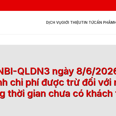
DỊCH VỤ
GIỚI THIỆU
TIN TỨC
ẤN PHẨM
NBI-QLDN3 ngày 8/6/2026 
nh chi phí được trừ đối vớ
g thời gian chưa có khách