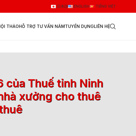
日本語
ENGLISH
TIẾNG VIỆT
HỘI THẢO
HỖ TRỢ TƯ VẤN NĂM
TUYỂN DỤNG
LIÊN HỆ
của Thuế tỉnh Ninh
i nhà xưởng cho thuê
 thuê