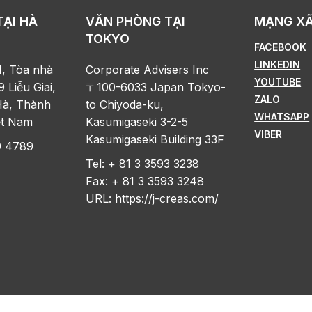
TẠI HÀ
VĂN PHÒNG TẠI
MẠNG XÃ
TOKYO
FACEBOOK
LINKEDIN
1, Tòa nhà
Corporate Advisers Inc
YOUTUBE
9 Liễu Giai,
〒100-6033 Japan Tokyo-
ZALO
à, Thành
to Chiyoda-ku,
WHATSAPP
ệt Nam
Kasumigaseki 3-2-5
VIBER
Kasumigaseki Building 33F
9 4789
Tel: + 81 3 3593 3238
Fax: + 81 3 3593 3248
URL:
https://j-creas.com/