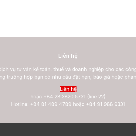
Liên hệ
ịch vụ tư vấn kế toán, thuế và doanh nghiệp cho các công
ng trường hợp bạn có nhu cầu đặt hẹn, báo giá hoặc phản
Liên hệ
hoặc
+84 28 3820 5731 (line 22)
Hotline: +84 81 489 4789 hoặc +84 91 988 9331