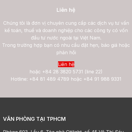
Liên hệ
Chúng tôi là đơn vị chuyên cung cấp các dịch vụ tư vấn
kế toán, thuế và doanh nghiệp cho các công ty có vốn
đầu tư nước ngoài tại Việt Nam.
Trong trường hợp bạn có nhu cầu đặt hẹn, báo giá hoặc
phản hồi
Liên hệ
hoặc
+84 28 3820 5731 (line 22)
Hotline: +84 81 489 4789 hoặc +84 91 988 9331
VĂN PHÒNG TẠI TPHCM