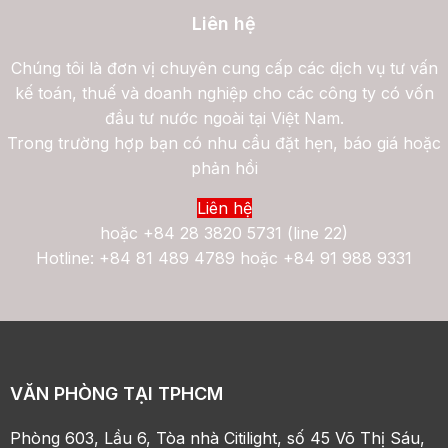
Liên hệ
Chúng tôi là đơn vị chuyên cung cấp các dịch vụ tư vấn
kế toán, thuế và doanh nghiệp cho các công ty có vốn
đầu tư nước ngoài tại Việt Nam.
Trong trường hợp bạn có nhu cầu đặt hẹn, báo giá hoặc
phản hồi
Liên hệ
hoặc
+84 28 3820 5731 (line 22)
Hotline: +84 81 489 4789 hoặc +84 91 988 9331
VĂN PHÒNG TẠI TPHCM
Phòng 603, Lầu 6, Tòa nhà Citilight, số 45 Võ Thị Sáu,