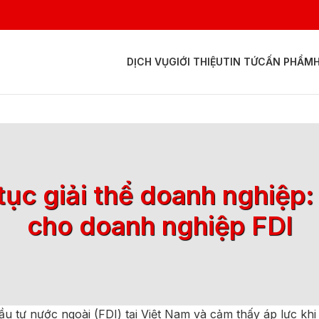
DỊCH VỤ
GIỚI THIỆU
TIN TỨC
ẤN PHẨM
ủ tục giải thể doanh nghiệp
cho doanh nghiệp FDI
u tư nước ngoài (FDI) tại Việt Nam và cảm thấy áp lực kh