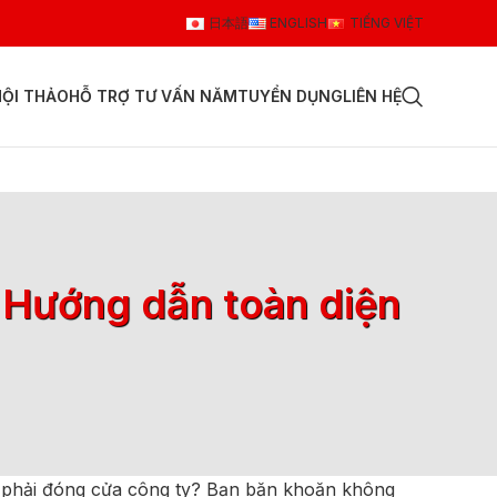
日本語
ENGLISH
TIẾNG VIỆT
HỘI THẢO
HỖ TRỢ TƯ VẤN NĂM
TUYỂN DỤNG
LIÊN HỆ
: Hướng dẫn toàn diện
i phải đóng cửa công ty? Bạn băn khoăn không