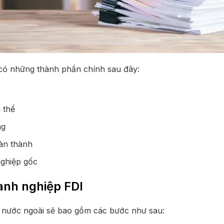
có những thành phần chính sau đây:
 thể
ng
àn thành
ghiệp gốc
anh nghiệp FDI
tư nước ngoài sẽ bao gồm các bước như sau: