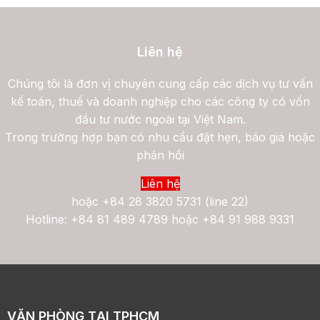
Liên hệ
Chúng tôi là đơn vị chuyên cung cấp các dịch vụ tư vấn
kế toán, thuế và doanh nghiệp cho các công ty có vốn
đầu tư nước ngoài tại Việt Nam.
Trong trường hợp bạn có nhu cầu đặt hẹn, báo giá hoặc
phản hồi
Liên hệ
hoặc
+84 28 3820 5731 (line 22)
Hotline: +84 81 489 4789 hoặc +84 91 988 9331
VĂN PHÒNG TẠI TPHCM