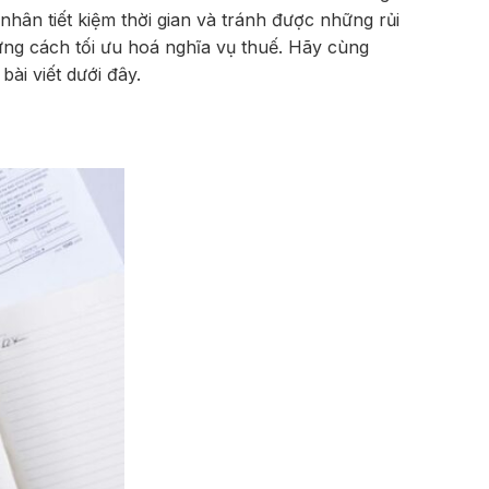
nhân tiết kiệm thời gian và tránh được những rủi
ững cách tối ưu hoá nghĩa vụ thuế. Hãy cùng
ài viết dưới đây.