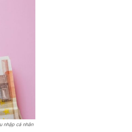
hu nhập cá nhân