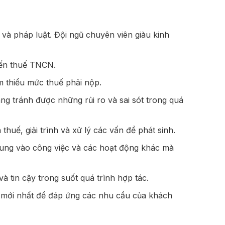
và pháp luật. Đội ngũ chuyên viên giàu kinh
đến thuế TNCN.
 thiểu mức thuế phải nộp.
ng tránh được những rủi ro và sai sót trong quá
huế, giải trình và xử lý các vấn đề phát sinh.
rung vào công việc và các hoạt động khác mà
tin cậy trong suốt quá trình hợp tác.
n mới nhất để đáp ứng các nhu cầu của khách