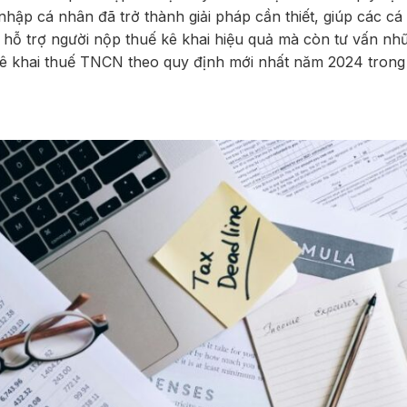
nhập cá nhân đã trở thành giải pháp cần thiết, giúp các cá 
 hỗ trợ người nộp thuế kê khai hiệu quả mà còn tư vấn nh
ê khai thuế TNCN theo quy định mới nhất năm 2024 trong b