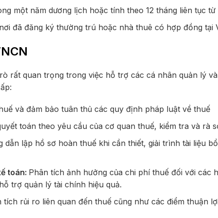
rong một năm dương lịch hoặc tính theo 12 tháng liên tục từ
nơi đã đăng ký thường trú hoặc nhà thuê có hợp đồng tại 
 TNCN
ò rất quan trọng trong việc hỗ trợ các cá nhân quản lý và
cấp:
thuế và đảm bảo tuân thủ các quy định pháp luật về thuế
yết toán theo yêu cầu của cơ quan thuế, kiểm tra và rà soá
dẫn lập hồ sơ hoàn thuế khi cần thiết, giải trình tài liệu b
kế toán:
Phân tích ảnh hưởng của chi phí thuế đối với các 
hỗ trợ quản lý tài chính hiệu quả.
tích rủi ro liên quan đến thuế cũng như các điểm thuận lợi