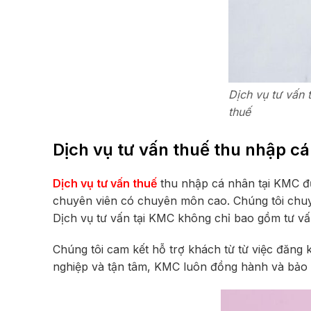
Dịch vụ tư vấn 
thuế
Dịch vụ tư vấn thuế thu nhập c
Dịch vụ tư vấn thuế
thu nhập cá nhân tại KMC đư
chuyên viên có chuyên môn cao. Chúng tôi chuyê
Dịch vụ tư vấn tại KMC không chỉ bao gồm tư vấ
Chúng tôi cam kết hỗ trợ khách từ từ việc đăng
nghiệp và tận tâm, KMC luôn đồng hành và bảo v