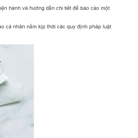
iện hành và hướng dẫn chi tiết để báo cáo một
o cá nhân nắm kịp thời các quy định pháp luật