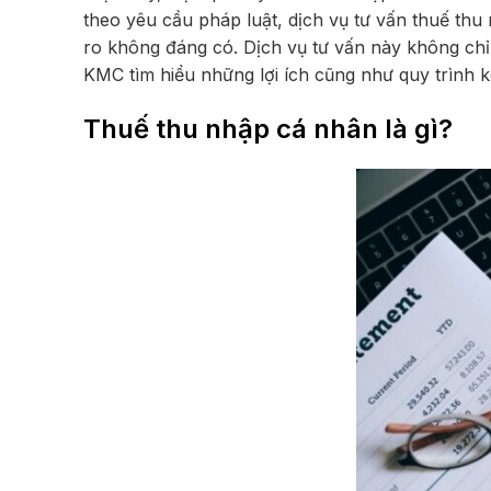
theo yêu cầu pháp luật, dịch vụ tư vấn thuế thu 
ro không đáng có. Dịch vụ tư vấn này không chỉ
KMC tìm hiểu những lợi ích cũng như quy trình k
Thuế thu nhập cá nhân là gì?