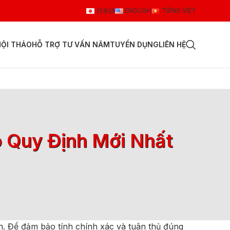
日本語
ENGLISH
TIẾNG VIỆT
HỘI THẢO
HỖ TRỢ TƯ VẤN NĂM
TUYỂN DỤNG
LIÊN HỆ
 Quy Định Mới Nhất
nh. Để đảm bảo tính chính xác và tuân thủ đúng