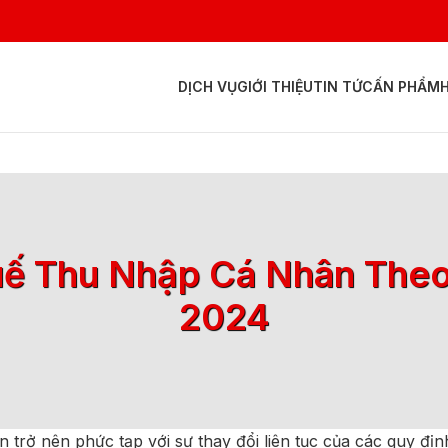
DỊCH VỤ
GIỚI THIỆU
TIN TỨC
ẤN PHẨM
uế Thu Nhập Cá Nhân Theo
2024
n trở nên phức tạp với sự thay đổi liên tục của các quy đị