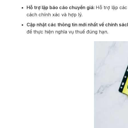
Hỗ trợ lập báo cáo chuyển giá:
Hỗ trợ lập các
cách chính xác và hợp lý.
Cập nhật các thông tin mới nhất về chính sác
để thực hiện nghĩa vụ thuế đúng hạn.