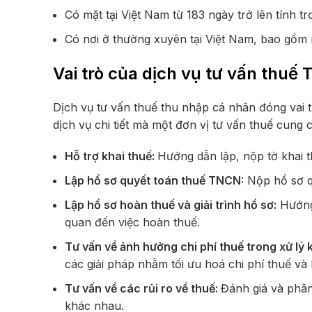
Có mặt tại Việt Nam từ 183 ngày trở lên tính t
Có nơi ở thường xuyên tại Việt Nam, bao gồm 
Vai trò của dịch vụ tư vấn thuế
Dịch vụ tư vấn thuế thu nhập cá nhân đóng vai tr
dịch vụ chi tiết mà một đơn vị tư vấn thuế cung 
Hỗ trợ khai thuế:
Hướng dẫn lập, nộp tờ khai 
Lập hồ sơ quyết toán thuế TNCN:
Nộp hồ sơ qu
Lập hồ sơ hoàn thuế và giải trình hồ sơ:
Hướng 
quan đến việc hoàn thuế.
Tư vấn về ảnh hưởng chi phí thuế trong xử lý 
các giải pháp nhằm tối ưu hoá chi phí thuế và 
Tư vấn về các rủi ro về thuế:
Đánh giá và phân 
khác nhau.