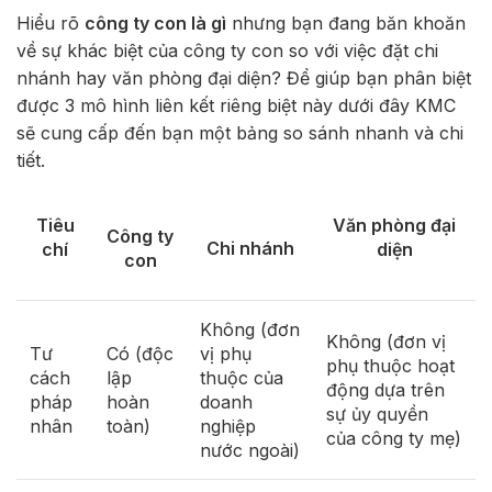
Hiểu rõ
công ty con là gì
nhưng bạn đang băn khoăn
về sự khác biệt của công ty con so với việc đặt chi
nhánh hay văn phòng đại diện? Để giúp bạn phân biệt
được 3 mô hình liên kết riêng biệt này dưới đây KMC
sẽ cung cấp đến bạn một bảng so sánh nhanh và chi
tiết.
Tiêu
Văn phòng đại
Công ty
Chi nhánh
chí
diện
con
Không (đơn
Không (đơn vị
Tư
Có (độc
vị phụ
phụ thuộc hoạt
cách
lập
thuộc của
động dựa trên
pháp
hoàn
doanh
sự ủy quyền
nhân
toàn)
nghiệp
của công ty mẹ)
nước ngoài)