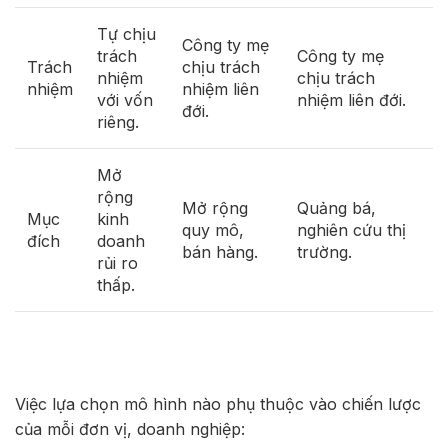
Tự chịu
Công ty mẹ
trách
Công ty mẹ
Trách
chịu trách
nhiệm
chịu trách
nhiệm
nhiệm liên
với vốn
nhiệm liên đới.
đới.
riêng.
Mở
rộng
Mở rộng
Quảng bá,
Mục
kinh
quy mô,
nghiên cứu thị
đích
doanh
bán hàng.
trường.
rủi ro
thấp.
Việc lựa chọn mô hình nào phụ thuộc vào chiến lược
của mỗi đơn vị, doanh nghiệp: