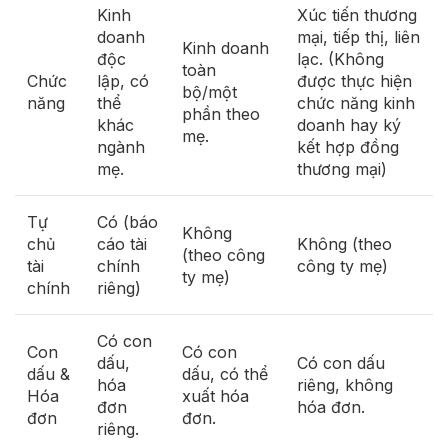
Kinh
Xúc tiến thương
doanh
mại, tiếp thị, liên
Kinh doanh
độc
lạc. (Không
toàn
Chức
lập, có
được thực hiện
bộ/một
năng
thể
chức năng kinh
phần theo
khác
doanh hay ký
mẹ.
ngành
kết hợp đồng
mẹ.
thương mại)
Tự
Có (báo
Không
chủ
cáo tài
Không (theo
(theo công
tài
chính
công ty mẹ)
ty mẹ)
chính
riêng)
Có con
Con
Có con
dấu,
Có con dấu
dấu &
dấu, có thể
hóa
riêng, không
Hóa
xuất hóa
đơn
hóa đơn.
đơn
đơn.
riêng.