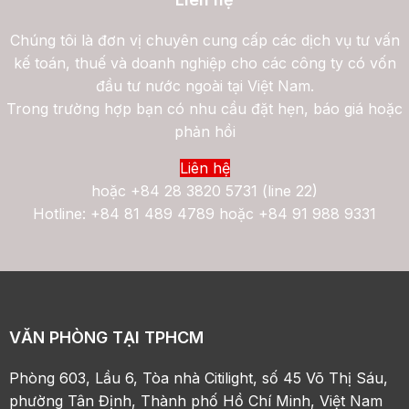
Chúng tôi là đơn vị chuyên cung cấp các dịch vụ tư vấn
kế toán, thuế và doanh nghiệp cho các công ty có vốn
đầu tư nước ngoài tại Việt Nam.
Trong trường hợp bạn có nhu cầu đặt hẹn, báo giá hoặc
phản hồi
Liên hệ
hoặc
+84 28 3820 5731 (line 22)
Hotline: +84 81 489 4789 hoặc +84 91 988 9331
VĂN PHÒNG TẠI TPHCM
Phòng 603, Lầu 6, Tòa nhà Citilight, số 45 Võ Thị Sáu,
phường Tân Định, Thành phố Hồ Chí Minh, Việt Nam