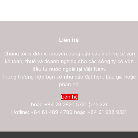
Liên hệ
Chúng tôi là đơn vị chuyên cung cấp các dịch vụ tư vấn
kế toán, thuế và doanh nghiệp cho các công ty có vốn
đầu tư nước ngoài tại Việt Nam.
Trong trường hợp bạn có nhu cầu đặt hẹn, báo giá hoặc
phản hồi
Liên hệ
hoặc
+84 28 3820 5731 (line 22)
Hotline: +84 81 489 4789 hoặc +84 91 988 9331