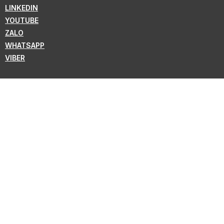
LINKEDIN
YOUTUBE
ZALO
WHATSAPP
VIBER
ĐĂNG KÝ BẢN TIN
Theo dõi để nhận tin tức mới nhất từ KMC !