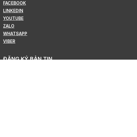
FACEBOOK
LINKEDIN
YOUTUBE
ZALO
WHATSAPP
VIBER
ĐĂNG KÝ BẢN TIN
Theo dõi để nhận tin tức mới nhất từ KMC !