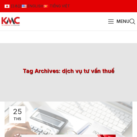
日本語
ENGLISH
TIẾNG VIỆT
MENU
Tag Archives: dịch vụ tư vấn thuế
25
TH5