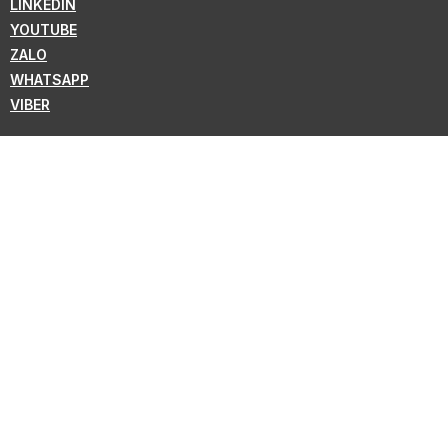
LINKEDIN
YOUTUBE
ZALO
WHATSAPP
VIBER
ĐĂNG KÝ BẢN TIN
Theo dõi để nhận tin tức mới nhất từ KMC !