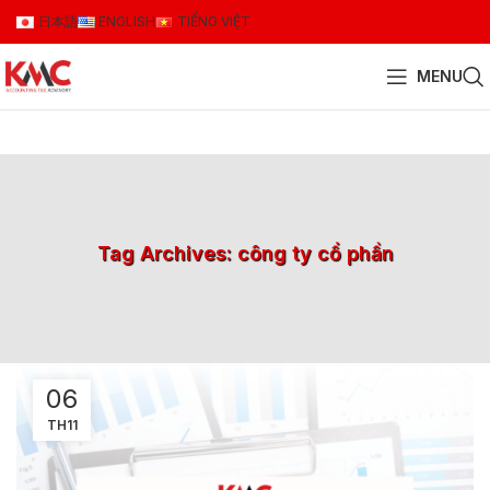
日本語
ENGLISH
TIẾNG VIỆT
MENU
Tag Archives: công ty cổ phần
06
TH11