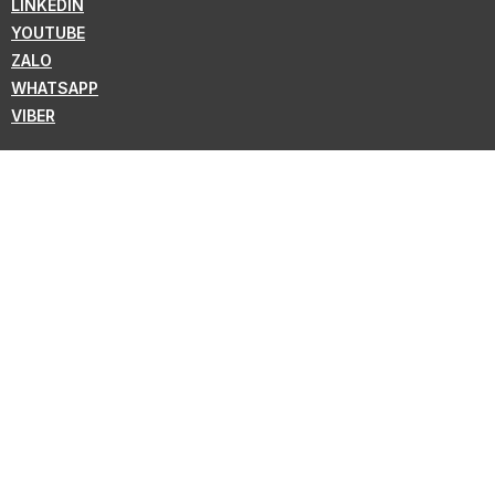
LINKEDIN
YOUTUBE
ZALO
WHATSAPP
VIBER
ĐĂNG KÝ BẢN TIN
Theo dõi để nhận tin tức mới nhất từ KMC !