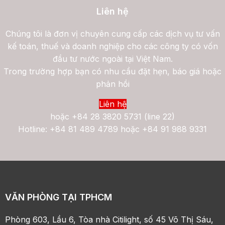
Liên hệ
Chúng tôi là đơn vị chuyên cung cấp các dịch vụ tư vấn
kế toán, thuế và doanh nghiệp cho các công ty có vốn
đầu tư nước ngoài tại Việt Nam.
Trong trường hợp bạn có nhu cầu đặt hẹn, báo giá hoặc
phản hồi
Liên hệ
hoặc
+84 28 3820 5731 (line 22)
Hotline: +84 81 489 4789 hoặc +84 91 988 9331
VĂN PHÒNG TẠI TPHCM
Phòng 603, Lầu 6, Tòa nhà Citilight, số 45 Võ Thị Sáu,