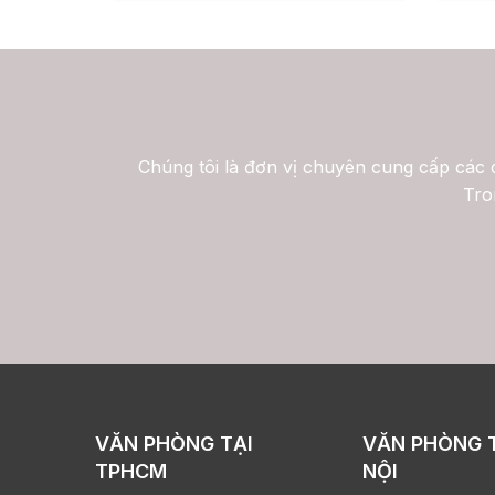
Chúng tôi là đơn vị chuyên cung cấp các d
Tro
VĂN PHÒNG TẠI
VĂN PHÒNG 
TPHCM
NỘI