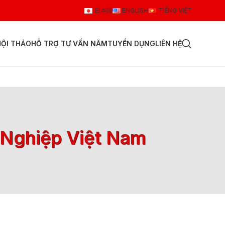
日本語
ENGLISH
TIẾNG VIỆT
HỘI THẢO
HỖ TRỢ TƯ VẤN NĂM
TUYỂN DỤNG
LIÊN HỆ
 Nghiệp Việt Nam