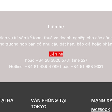
Liên hệ
ịch vụ tư vấn kế toán, thuế và doanh nghiệp cho các công
ng trường hợp bạn có nhu cầu đặt hẹn, báo giá hoặc phản
Liên hệ
hoặc
+84 28 3820 5731 (line 22)
Hotline: +84 81 489 4789 hoặc +84 91 988 9331
TẠI HÀ
VĂN PHÒNG TẠI
MẠNG XÃ
TOKYO
FACEBOOK