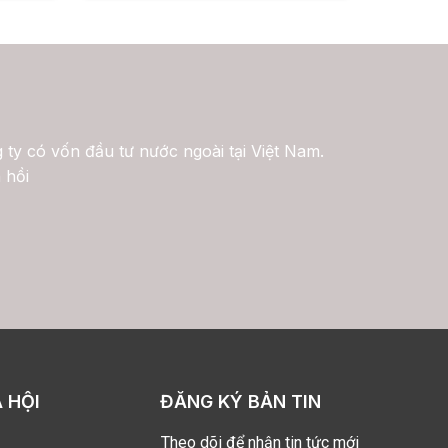
 ty có vốn đầu tư nước ngoài tại Việt Nam.
 hồi
 HỘI
ĐĂNG KÝ BẢN TIN
Theo dõi để nhận tin tức mới