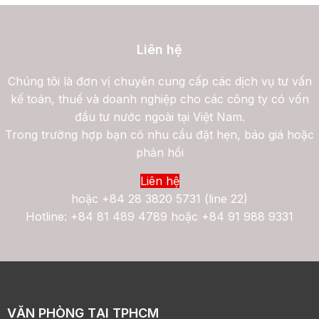
Liên hệ
Chúng tôi là đơn vị chuyên cung cấp các dịch vụ tư vấn
kế toán, thuế và doanh nghiệp cho các công ty có vốn
đầu tư nước ngoài tại Việt Nam.
Trong trường hợp bạn có nhu cầu đặt hẹn, báo giá hoặc
phản hồi
Liên hệ
hoặc
+84 28 3820 5731 (line 22)
Hotline: +84 81 489 4789 hoặc +84 91 988 9331
VĂN PHÒNG TẠI TPHCM