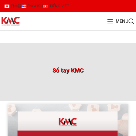
日本語
ENGLISH
TIẾNG VIỆT
MENU
Sổ tay KMC