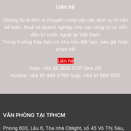
Liên hệ
Chúng tôi là đơn vị chuyên cung cấp các dịch vụ tư vấn
kế toán, thuế và doanh nghiệp cho các công ty có vốn
đầu tư nước ngoài tại Việt Nam.
Trong trường hợp bạn có nhu cầu đặt hẹn, báo giá hoặc
phản hồi
Liên hệ
hoặc
+84 28 3820 5731 (line 22)
Hotline: +84 81 489 4789 hoặc +84 91 988 9331
VĂN PHÒNG TẠI TPHCM
Phòng 603, Lầu 6, Tòa nhà Citilight, số 45 Võ Thị Sáu,