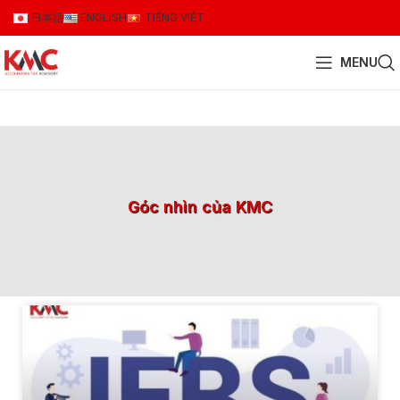
日本語
ENGLISH
TIẾNG VIỆT
MENU
Góc nhìn của KMC