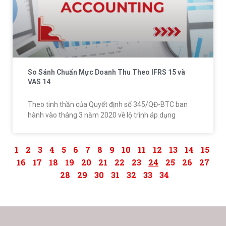
So Sánh Chuẩn Mực Doanh Thu Theo IFRS 15 và
VAS 14
Theo tinh thần của Quyết định số 345/QĐ-BTC ban
hành vào tháng 3 năm 2020 về lộ trình áp dụng
1
2
3
4
5
6
7
8
9
10
11
12
13
14
15
16
17
18
19
20
21
22
23
24
25
26
27
28
29
30
31
32
33
34