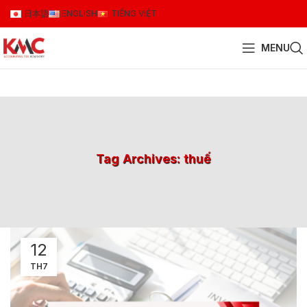
日本語
ENGLISH
TIẾNG VIỆT
MENU
Tag Archives: thuế
12
TH7