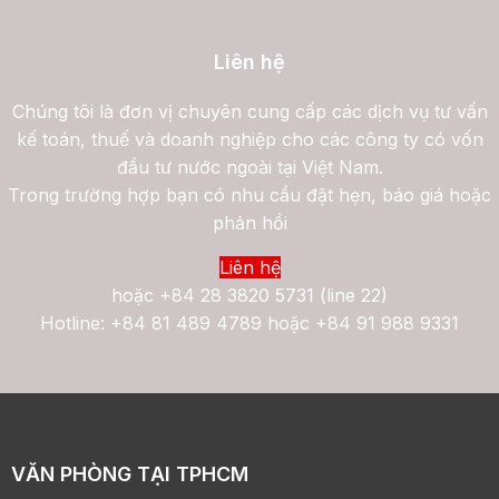
Liên hệ
Chúng tôi là đơn vị chuyên cung cấp các dịch vụ tư vấn
kế toán, thuế và doanh nghiệp cho các công ty có vốn
đầu tư nước ngoài tại Việt Nam.
Trong trường hợp bạn có nhu cầu đặt hẹn, báo giá hoặc
phản hồi
Liên hệ
hoặc
+84 28 3820 5731 (line 22)
Hotline: +84 81 489 4789 hoặc +84 91 988 9331
VĂN PHÒNG TẠI TPHCM