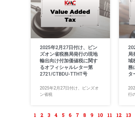
2025年2月27日付け、ビン
2
ズオン省税務局発行の現地
局
輸出向け付加価値税に関す
域
るオフィシャルレター第
務
2721/CTBDU-TTHT号
ター
2025年2月27日付け、ビンズオ
20
ン省税
行
1
2
3
4
5
6
7
8
9
10
11
12
13