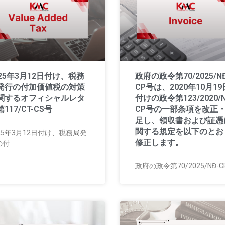
025年3月12日付け、税務
政府の政令第70/2025/NĐ
発行の付加価値税の対策
CP号は、2020年10月19
関するオフィシャルレタ
付けの政令第123/2020/N
117/CT-CS号
CP号の一部条項を改正
足し、領収書および証憑
関する規定を以下のとお
25年3月12日付け、税務局発
修正します。
の付
政府の政令第70/2025/NĐ-