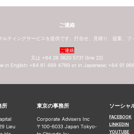
ご連絡
サルティングサービスを提供です。打合せ、見積り、提案、フ
ご連絡
又は
+84 28 3820 5731 (line 22)
ne in English: +84 81 489 4789 or in Japanese: +84 91 98
務所
東京の事務所
ソーシャ
FACEBOOK
apital
Corporate Advisers Inc
LINKEDIN
29 Lieu
〒100-6033 Japan Tokyo-
YOUTUBE
oc Ha
to Chiyoda-ku,