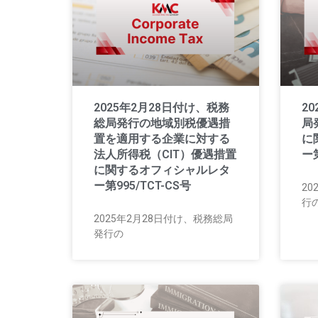
2025年2月28日付け、税務
2
総局発行の地域別税優遇措
局
置を適用する企業に対する
に
法人所得税（CIT）優遇措置
ー第
に関するオフィシャルレタ
ー第995/TCT-CS号
20
行
2025年2月28日付け、税務総局
発行の