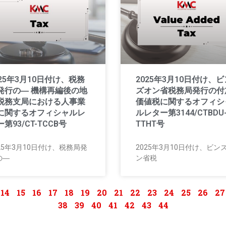
025年3月10日付け、税務
2025年3月10日付け、ビ
発行の― 機構再編後の地
ズオン省税務局発行の付
税務支局における人事業
価値税に関するオフィシ
に関するオフィシャルレ
ルレター第3144/CTBDU
第93/CT-TCCB号
TTHT号
25年3月10日付け、税務局発
2025年3月10日付け、ビン
の―
ン省税
14
15
16
17
18
19
20
21
22
23
24
25
26
27
38
39
40
41
42
43
44