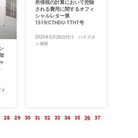
所得税の計算において控除
される費用に関するオフィ
シャルレター第
1519/CTHDU-TTHT号
2025年2月26日付け、ハイズオ
ン省税
ン
加
ャ
-
ズオ
28
29
30
31
32
33
34
35
36
37