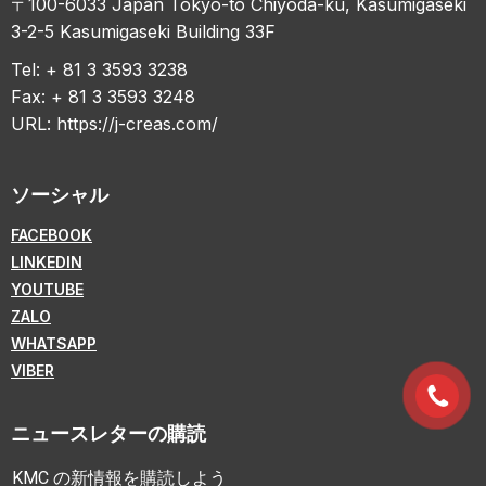
〒100-6033 Japan Tokyo-to Chiyoda-ku, Kasumigaseki
3-2-5 Kasumigaseki Building 33F
Tel: + 81 3 3593 3238
Fax: + 81 3 3593 3248
URL:
https://j-creas.com/
ソーシャル
FACEBOOK
LINKEDIN
YOUTUBE
ZALO
WHATSAPP
VIBER
ニュースレターの購読
KMC の新情報を購読しよう