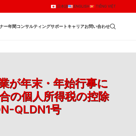
日本語
ENGLISH
TIẾNG VIỆT
ナー
年間コンサルティングサポート
キャリア
お問い合わせ
企業が年末・年始行事に
合の個人所得税の控除
-QLDN1号