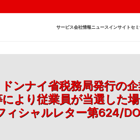
サービス
会社情報
ニュース
インサイト
セミ
付け、ドンナイ省税務局発行の
等により従業員が当選した場
ィシャルレター第624/DON