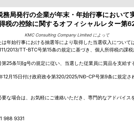
イ省税務局発行の企業が年末・年始行事におい
税の控除に関するオフィシャルレター第624/
KMC Consulting Company Limited によって
たは年始行事における抽選等により取得した当選収入については
111/2013/TT-BTC号第15条の規定に基づき、個人所得税の
-BTC号第25条1項g号の規定に従い、当選した従業員に賞品を
12月15日付け政府政令第320/2025/NĐ-CP号第9条に
必要な場合は、お気軽にご連絡いただき、専門的なアドバイス
 988 9331