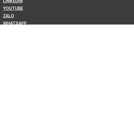
LINKEDIN
YOUTUBE
ZALO
WHATSAPP
VIBER
ニュースレターの購読
KMC の新情報を購読しよう