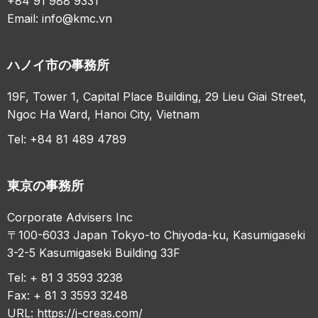
+84 91 988 9331
Email:
info@kmc.vn
ハノイ市の事務所
19F, Tower 1, Capital Place Building, 29 Lieu Giai Street,
Ngoc Ha Ward, Hanoi City, Vietnam
Tel: +84 81 489 4789
東京の事務所
Corporate Advisers Inc
〒100-6033 Japan Tokyo-to Chiyoda-ku, Kasumigaseki
3-2-5 Kasumigaseki Building 33F
Tel: + 81 3 3593 3238
Fax: + 81 3 3593 3248
URL:
https://j-creas.com/