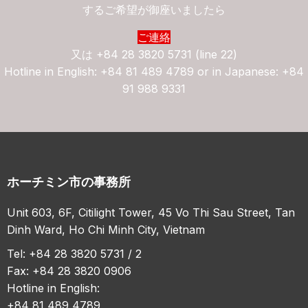
するご希望が御座いましたら
ご連絡
又は
+84 28 3820 5731 (line 22)
Hotline in English: +84 81 489 4789 or in Japanese: +84
91 988 9331
ホーチミン市の事務所
Unit 603, 6F, Citilight Tower, 45 Vo Thi Sau Street, Tan
Dinh Ward, Ho Chi Minh City, Vietnam
Tel: +84 28 3820 5731 / 2
Fax: +84 28 3820 0906
Hotline in English:
+84 81 489 4789