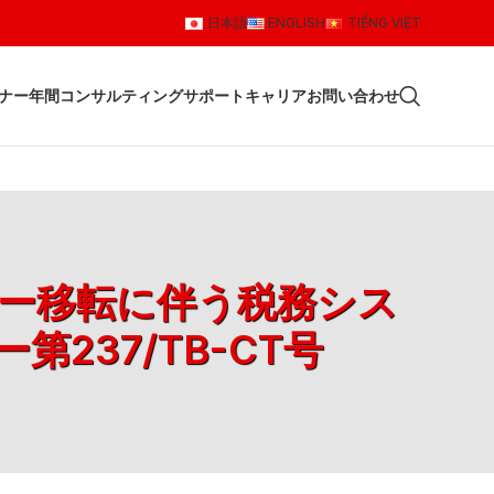
日本語
ENGLISH
TIẾNG VIỆT
ナー
年間コンサルティングサポート
キャリア
お問い合わせ
ター移転に伴う税務シス
237/TB-CT号