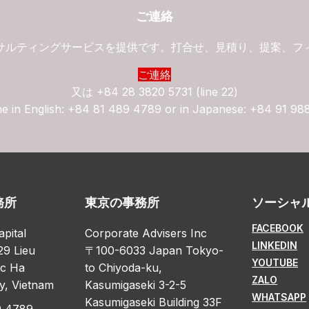
ご連絡
サルティングサービスを提供です。打合せ、見積り、提案、フ
ご連絡
又は
+84 28 3820 5731 (line 22)
ne in English: +84 81 489 4789 or in Japanese: +84 91 98
務所
東京の事務所
ソーシャ
FACEBOOK
apital
Corporate Advisers Inc
LINKEDIN
29 Lieu
〒100-6033 Japan Tokyo-
YOUTUBE
oc Ha
to Chiyoda-ku,
ZALO
y, Vietnam
Kasumigaseki 3-2-5
WHATSAPP
Kasumigaseki Building 33F