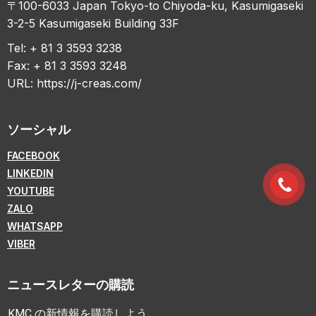
〒100-6033 Japan Tokyo-to Chiyoda-ku, Kasumigaseki
3-2-5 Kasumigaseki Building 33F
Tel: + 81 3 3593 3238
Fax: + 81 3 3593 3248
URL:
https://j-creas.com/
ソーシャル
FACEBOOK
LINKEDIN
YOUTUBE
ZALO
WHATSAPP
VIBER
ニュースレターの購読
KMC の新情報を購読しよう