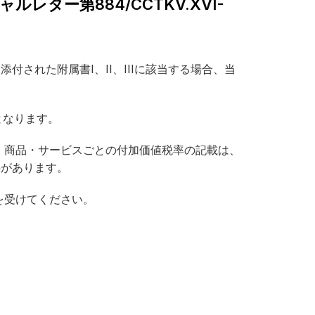
レター第884/CCTKV.XVI-
添付された附属書I、II、IIIに該当する場合、当
となります。
・商品・サービスごとの付加価値税率の記載は、
必要があります。
を受けてください。