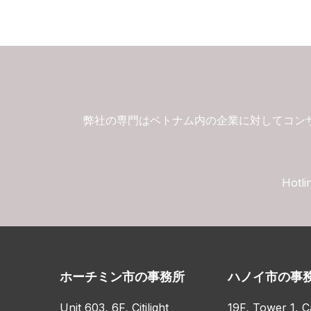
弊社の専門はベトナム内の企業に対してコン
Hotli
ホーチミン市の事務所
ハノイ市の事
Unit 603, 6F, Citilight
19F, Tower 1, C