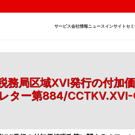
サービス
会社情報
ニュース
インサイト
セミ
、税務局区域XVI発行の付
ター第884/CCTKV.XVI-