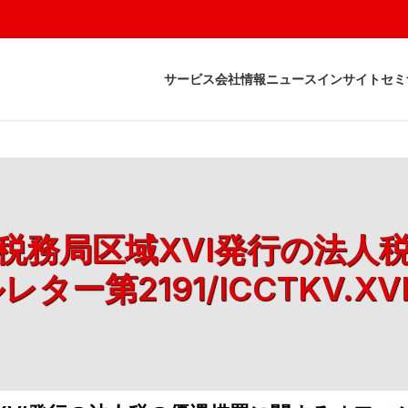
サービス
会社情報
ニュース
インサイト
セミ
け、税務局区域XVI発行の法
ター第2191/ICCTKV.XVI