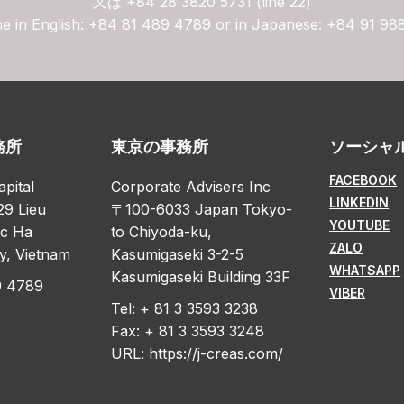
又は
+84 28 3820 5731 (line 22)
ne in English: +84 81 489 4789 or in Japanese: +84 91 98
務所
東京の事務所
ソーシャ
FACEBOOK
apital
Corporate Advisers Inc
LINKEDIN
29 Lieu
〒100-6033 Japan Tokyo-
YOUTUBE
oc Ha
to Chiyoda-ku,
ZALO
y, Vietnam
Kasumigaseki 3-2-5
WHATSAPP
Kasumigaseki Building 33F
9 4789
VIBER
Tel: + 81 3 3593 3238
Fax: + 81 3 3593 3248
URL:
https://j-creas.com/