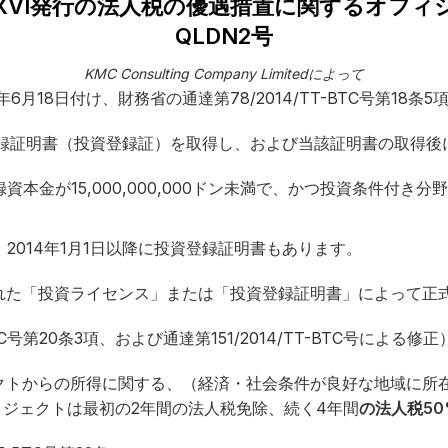
XVI発行の法人税の優遇措置に関するオフィシャルレ
QLDN2号
KMC Consulting Company Limitedによって
年6月18日付け、財務省の通達第78/2014/TT-BTC号第18条5
資登録証明書（投資登録証）を取得し、および当該証明書の取得
金が15,000,000,000ドン未満で、かつ投資条件付き分野
2014年1月1日以降に投資登録証明書もあります。
れた「投資ライセンス」または「投資登録証明書」によって正
BTC号第20条3項、および通達第151/2014/TT-BTC号による修正
クトからの所得に関する、（経済・社会条件が良好な地域に所
れたプロジェクトは最初の2年間の法人税免除、続く4年間
の法人税
5