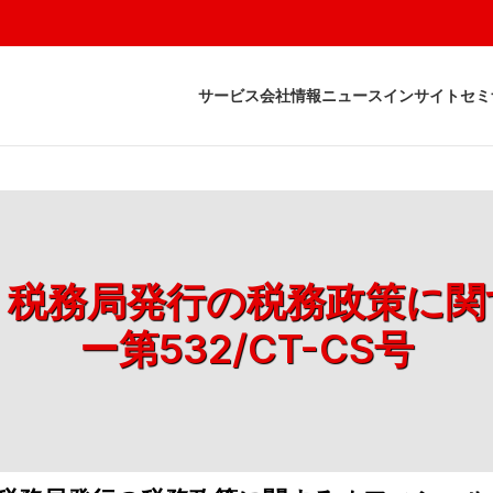
サービス
会社情報
ニュース
インサイト
セミ
付け、税務局発行の税務政策に
ー第532/CT-CS号