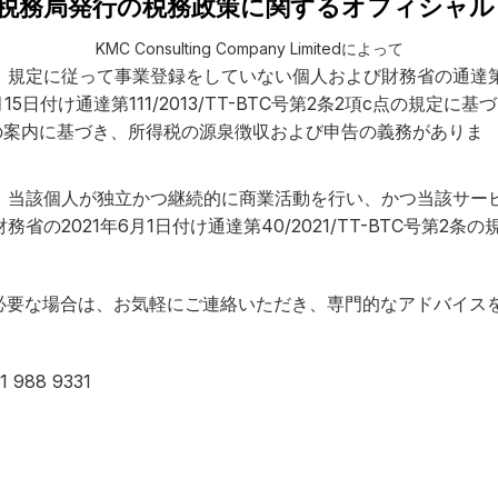
け、税務局発行の税務政策に関するオフィシャルレタ
KMC Consulting Company Limitedによって
定に従って事業登録をしていない個人および財務省の通達第40/2
15日付け通達第111/2013/TT-BTC号第2条2項c点の規
条1項i点の案内に基づき、所得税の源泉徴収および申告の義務がありま
す
、当該個人が独立かつ継続的に商業活動を行い、かつ当該サー
の2021年6月1日付け通達第40/2021/TT-BTC号第
必要な場合は、お気軽にご連絡いただき、専門的なアドバイス
 988 9331