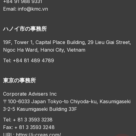
+84 91 988 9331
Email:
info@kmc.vn
ハノイ市の事務所
19F, Tower 1, Capital Place Building, 29 Lieu Giai Street,
Ngoc Ha Ward, Hanoi City, Vietnam
Tel: +84 81 489 4789
東京の事務所
Corporate Advisers Inc
〒100-6033 Japan Tokyo-to Chiyoda-ku, Kasumigaseki
3-2-5 Kasumigaseki Building 33F
Tel: + 81 3 3593 3238
Fax: + 81 3 3593 3248
URL:
https://j-creas.com/