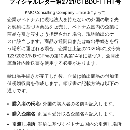
フィシャルレター第2721/CTBDU-TTHT号
KMC Consulting Company Limitedによって
企業がベトナムに現地法人を持たないの外国の取引先
と契約に基づき商品を販売し、ベトナム国内の企業に
商品を引き渡すよう指定された場合、現地輸出のケー
スに該当します。商品が通関口または輸出手続きを行
う場所に運ばれる場合、企業は上記の2020年の政令第
123/2020/NĐ-CP号の第10条第14項に基づき、倉庫出
庫兼社内輸送票を使用する必要があります。
輸出品手続きが完了した後、企業は輸出商品の付加価
値税領収書を作成します。領収書の記載方法は以下の
通りです。
購入者の氏名
:
外国の購入者の名前を記入します。
購入企業名
:
商品を受け取る企業名を記入します。
引渡し場所
:
契約に基づくベトナム国内の引渡し場所