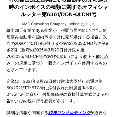
時のインボイスの種類に関するオフィシャ
ルレター第6361/DON-QLDN1号
KMC Consulting Company Limited によって
輸出加工企業である企業が、税関当局の規定に従い使
用済み自動車を国内市場向けに売却処分する場合、政
府の2020年10月19日付け政令第123/2020/ND号の第8
条2項（政府の2025年3月20日付け政令第
70/2025/ND-CP号の第1条5項b点により改正・補足済
み）の規定に基づき、販売インボイスを使用するもの
とされています。
企業は、2021年9月29日付け財務大臣発行の通達第
80/2021/TT-BTC号に添付された附属書IIの様式
04/GTGTに従い、付加価値税の直接計算方式による申
告および納税を行う必要があります。
詳細な情報や関連する
税務コンサルティング
が必要な