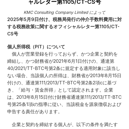
ャルレター第1105/CT-CS号
KMC Consulting Company Limited によって
2025
年
5
月
9
日付け、税務局発行の仲介手数料費用に対
する税務政策に関するオフィシャルレター第
1105/CT-
CS
号
個人所得税（
PIT
）について
個人が営業登録を行っておらず、かつ企業と契約を
締結し、かつ財務省が2021年6月1日付けの、通達第
40/2021/TT-BTC号第2条に規定する適用対象に該当し
ない場合、当該個人の所得は、財務省が2013年8月15日
付けの、通達第111/2013/TT-BTC号第2条2項cに基づ
き、「給与・賃金所得」として認定されます。企業
は、2013年8月15日付け財務省通達第111/2013/TT-BTC
号第25条1項iの指導に従い、当該税金を源泉徴収および
申告する責任があります。
企業と契約を締結する個人が、以下の条件を満たす