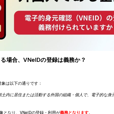
る場合、VNeIDの登録は義務か？
対象は以下の通りです：
領土内に居住または活動する外国の組織・個人で、電子的な身
象となり、VNeIDの登録・利用が
義務となります
。