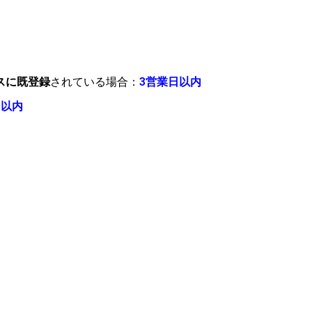
スに既登録
されている場合：
3営業日以内
日以内