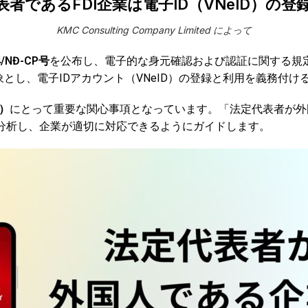
者であるFDI企業は電子ID（VNeID）の
KMC Consulting Company Limited によって
/NĐ-CP号
を公布し、電子的な身元確認および認証に関する規
とし、電子IDアカウント（VNeID）の登録と利用を義務付け
）
にとって重要な関心事項となっています。「法定代表者が外国人
分析し、企業が適切に対応できるようにガイドします。