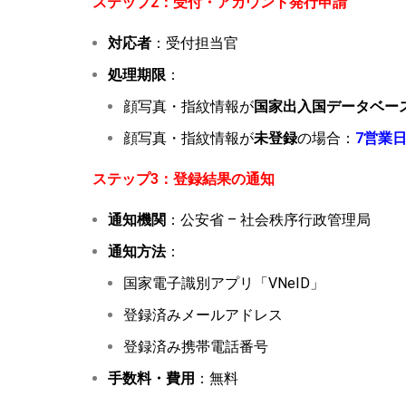
ステップ2：受付・アカウント発行申請
対応者
：受付担当官
処理期限
：
顔写真・指紋情報が
国家出入国データベー
顔写真・指紋情報が
未登録
の場合：
7営業
ステップ3：登録結果の通知
通知機関
：公安省 – 社会秩序行政管理局
通知方法
：
国家電子識別アプリ「VNeID」
登録済みメールアドレス
登録済み携帯電話番号
手数料
・
費用
：無料