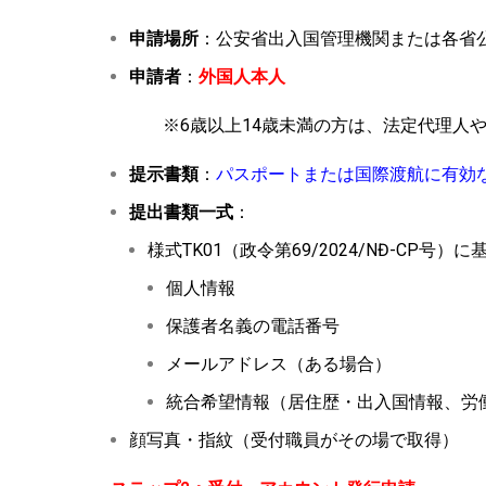
申請場所
：公安省出入国管理機関または各省
申請者
：
外国人本人
※6歳以上14歳未満の方は、法定代理人
提示書類
：
パスポートまたは国際渡航に有効
提出書類一式
：
様式TK01（政令第69/2024/NĐ-CP号）
個人情報
保護者名義の電話番号
メールアドレス（ある場合）
統合希望情報（居住歴・出入国情報、労
顔写真・指紋（受付職員がその場で取得）