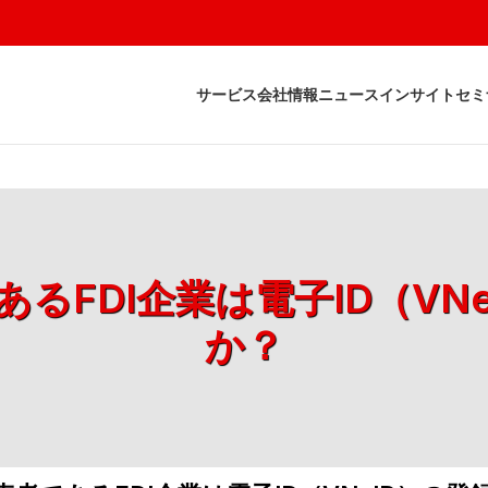
サービス
会社情報
ニュース
インサイト
セミ
るFDI企業は電子ID（VN
か？