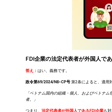
FDI企業の法定代表者が外国人であ
答え：
はい、義務です。
政令第69/2024/NĐ-CP号
第2条によると、適用
「ベトナム国内の組織・個人、およびベトナム
者。」
つまり、
法定代表者が外国人であるFDI企業
も対