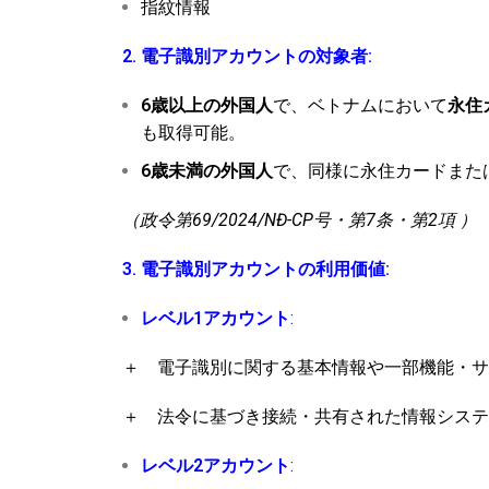
指紋情報
2. 電子識別アカウントの対象者:
6歳以上の外国人
で、ベトナムにおいて
永住
も取得可能。
6歳未満の外国人
で、同様に永住カードまた
（政令第69/2024/NĐ-CP号・第7条・第2項 ）
3. 電子識別アカウントの利用価値:
レベル1アカウント
:
＋ 電子識別に関する基本情報や一部機能・サ
＋ 法令に基づき接続・共有された情報システ
レベル2アカウント
: