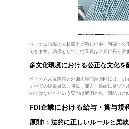
ベトナム市場で人材競争が激しい中、明確で公
できます。結果として、従業員は企業に長く留
多文化環境における公正な文化を
ベトナム人従業員と外国人専門家の間には、明
すべての従業員は、職位、能力、業績に基づく
のではないかという疑念は解消され、団結力と
FDI
企業における給与・賞与規
原則1：法的に正しいルールと柔