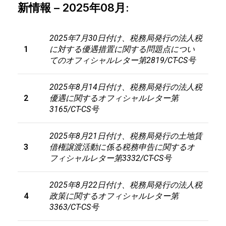
新情報 – 2025年08月:
2025
年
7
月
30
日付け、税務局発行の法人税
1
に対する優遇措置に関する問題点につい
てのオフィシャルレター第
2819/CT-CS
号
2025年8月14日付け、税務局発行の法人税
2
優遇に関するオフィシャルレター第
3165/CT-CS号
2025
年
8
月
21
日付け、税務局発行の土地賃
3
借権譲渡活動に係る税務申告に関するオ
フィシャルレター第
3332/CT-CS
号
2025
年
8
月
22
日付け、税務局発行の法人税
4
政策に関するオフィシャルレター第
3363/CT-CS
号