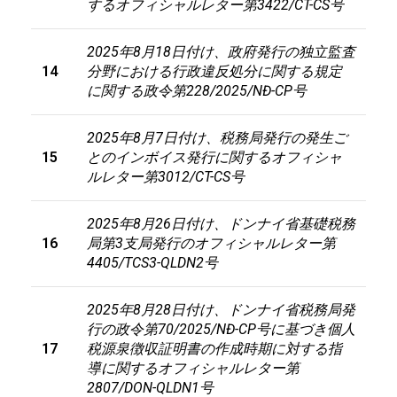
するオフィシャルレター第3422/CT-CS号
2025
年
8
月
18
日付け、政府発行の独立監査
14
分野における行政違反処分に関する規定
に関する政令第
228/2025/NĐ-CP
号
2025
年
8
月
7
日付け、税務局発行の発生ご
15
とのインボイス発行に関するオフィシャ
ルレター第
3012/CT-CS
号
2025
年
8
月
26
日付け、ドンナイ省基礎税務
16
局第
3
支局発行のオフィシャルレター第
4405/TCS3-QLDN2
号
2025
年
8
月
28
日付け、ドンナイ省税務局発
行の政令第
70/2025/NĐ-CP
号に基づき個人
17
税源泉徴収証明書の作成時期に対する指
導に関するオフィシャルレター第
2807/DON-QLDN1
号