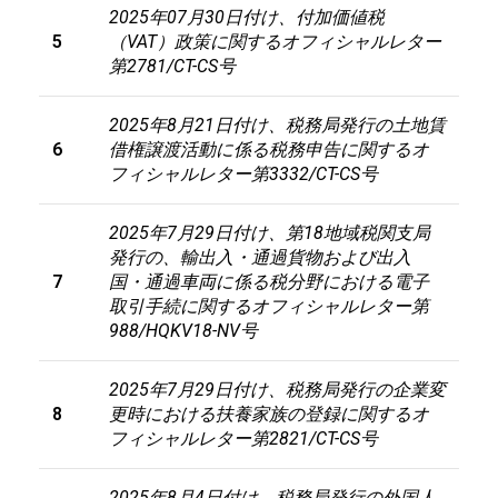
2025年07月30日付け、付加価値税
5
（VAT）政策に関するオフィシャルレター
第2781/CT-CS号
2025
年
8
月
21
日付け、税務局発行の土地賃
6
借権譲渡活動に係る税務申告に関するオ
フィシャルレター第
3332/CT-CS
号
2025
年
7
月
29
日付け、第
18
地域税関支局
発行の、輸出入・通過貨物および出入
7
国・通過車両に係る税分野における電子
取引手続に関するオフィシャルレター第
988/HQKV18-NV
号
2025年7月29日付け、税務局発行の企業変
8
更時における扶養家族の登録に関するオ
フィシャルレター第2821/CT-CS号
2025
年
8
月
4
日付け、税務局発行の外国人