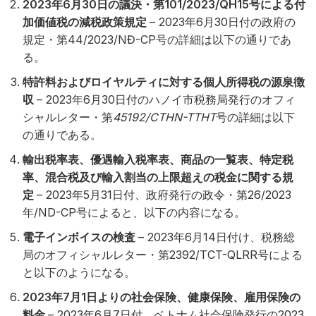
2023年6月30日の議決・第101/2023/QH15号による付
加価値税の減税政策規定
– 2023年6月30日付の政府の
規定・第44/2023/NĐ-CP号の詳細は以下の通りであ
る。
特許料およびロイヤルティに対する個人所得税の源泉徴
収
– 2023年6月30日付のハノイ市税務局発行のオフィ
シャルレター・第
45192/CTHN-TTHT
号の詳細は以下
の通りである。
輸出税率表、優遇輸入税率表、商品の一覧表、特定税
率、混合税及び輸入割当の上限超えの税金に関する規
定
– 2023年5月31日付、政府発行の政令・第26/2023
年/ND-CP号によると、以下の内容になる。
電子インボイスの検査
– 2023年6月14日付け、税務総
局のオフィシャルレター・第2392/TCT-QLRR号による
と以下のようになる。
2023年7月1日よりの社会保険、健康保険、雇用保険の
料金
– 2023年6月7日付、ベトナム社会保険発行の2023