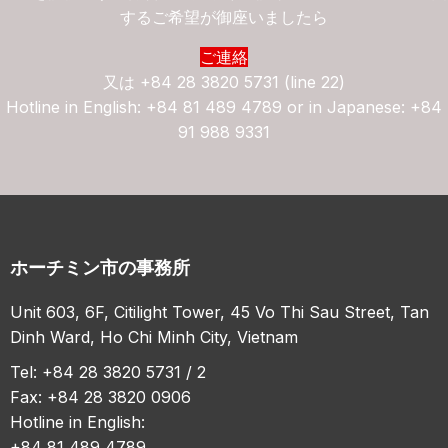
するご希望が御座いましたら
ご連絡
又は
+84 28 3820 5731 (line 22)
Hotline in English: +84 81 489 4789 or in Japanese: +84
91 988 9331
ホーチミン市の事務所
Unit 603, 6F, Citilight Tower, 45 Vo Thi Sau Street, Tan
Dinh Ward, Ho Chi Minh City, Vietnam
Tel: +84 28 3820 5731 / 2
Fax: +84 28 3820 0906
Hotline in English:
+84 81 489 4789